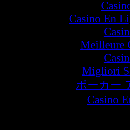
Casin
Casino En Li
Casin
Meilleure 
Casin
Migliori S
ポーカー 
Casino E