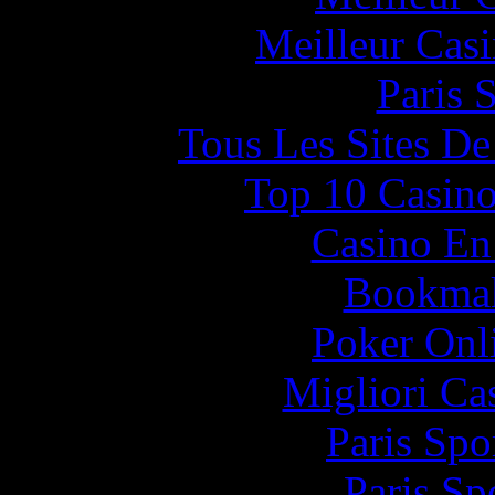
Meilleur Cas
Paris 
Tous Les Sites De
Top 10 Casino
Casino En
Bookma
Poker Onli
Migliori Ca
Paris Spo
Paris Sp